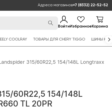
Адреса магазинов
+7 (8332) 22-52-52
Войти
Избранное
Корзина
EELY COOLRAY
ТОВАРЫ ДЛЯ CHERY TIGGO
ШИНЫ KAM
Landspider 315/60R22,5 154/148L Longtraxx
315/60R22,5 154/148L
R660 TL 20PR