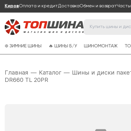
Киров
Оплата и кредит
Доставка
Обмен и возврат
Часты
❄️ ЗИМНИЕ ШИНЫ
🔥 ШИНЫ Б/У
ШИНОМОНТАЖ
ТО
Главная
—
Каталог
—
Шины и диски паке
DR660 TL 20PR