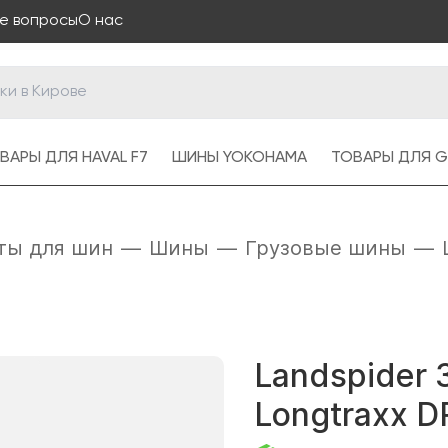
е вопросы
О нас
ВАРЫ ДЛЯ HAVAL F7
ШИНЫ YOKOHAMA
ТОВАРЫ ДЛЯ G
ты для шин
—
Шины
—
Грузовые шины
—
Landspider 
Longtraxx D