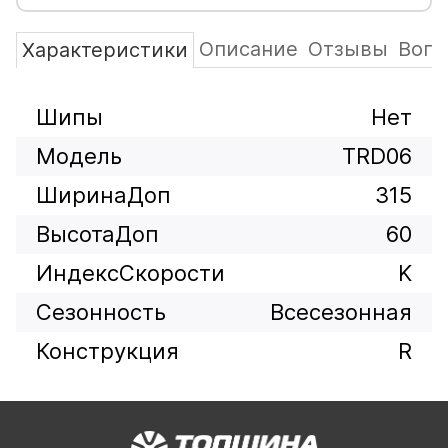
Описание
Отзывы
Вопр
Характеристики
Шипы
Нет
Модель
TRD06
ШиринаДоп
315
ВысотаДоп
60
ИндексСкорости
K
Сезонность
Всесезонная
Конструкция
R