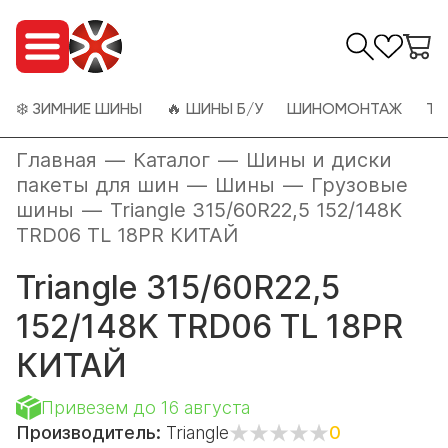
❄️ ЗИМНИЕ ШИНЫ
🔥 ШИНЫ Б/У
ШИНОМОНТАЖ
ТО
Главная
—
Каталог
—
Шины и диски
пакеты для шин
—
Шины
—
Грузовые
шины
—
Triangle 315/60R22,5 152/148K
TRD06 TL 18PR КИТАЙ
Triangle 315/60R22,5
152/148K TRD06 TL 18PR
КИТАЙ
Привезем до 16 августа
Производитель:
Triangle
0