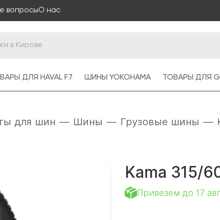
е вопросы
О нас
ВАРЫ ДЛЯ HAVAL F7
ШИНЫ YOKOHAMA
ТОВАРЫ ДЛЯ G
ты для шин
—
Шины
—
Грузовые шины
—
Kama 315/60
Привезем до 17 ав