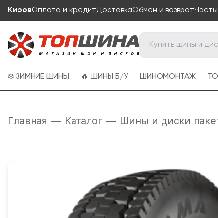
Киров
Оплата и кредит
Доставка
Обмен и возврат
Часты
❄️ ЗИМНИЕ ШИНЫ
🔥 ШИНЫ Б/У
ШИНОМОНТАЖ
ТО
Главная
—
Каталог
—
Шины и диски паке