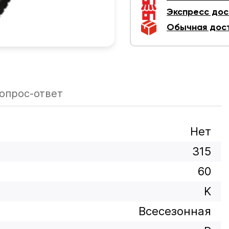
Экспресс дос
Обычная дос
опрос-ответ
Нет
315
60
K
Всесезонная