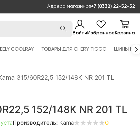
Адреса магазинов
+7 (8332) 22-52-52
Войти
Избранное
Корзина
EELY COOLRAY
ТОВАРЫ ДЛЯ CHERY TIGGO
ШИНЫ KAM
Kama 315/60R22,5 152/148K NR 201 TL
R22,5 152/148K NR 201 TL
густа
Производитель:
Kama
0