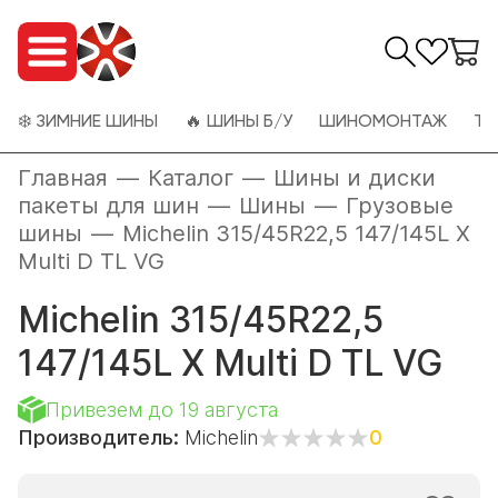
❄️ ЗИМНИЕ ШИНЫ
🔥 ШИНЫ Б/У
ШИНОМОНТАЖ
ТО
Главная
—
Каталог
—
Шины и диски
пакеты для шин
—
Шины
—
Грузовые
шины
—
Michelin 315/45R22,5 147/145L X
Multi D TL VG
Michelin 315/45R22,5
147/145L X Multi D TL VG
Привезем до 19 августа
Производитель:
Michelin
0