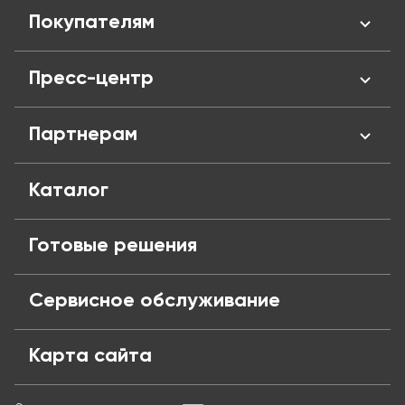
О нас
Покупателям
Отзывы
Сертификаты
Личный кабинент
Пресс-центр
Адреса магазинов
Оплата и кредит
Вакансии
Доставка
Новости
Партнерам
Политика конфиденциальности
Обмен и возврат
Блог
Публичная оферта
Частые вопросы
Поставщикам
Каталог
Готовые решения
Сервисное обслуживание
Карта сайта