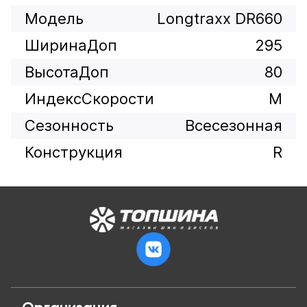
Модель
Longtraxx DR660
ШиринаДоп
295
ВысотаДоп
80
ИндексСкорости
M
Сезонность
Всесезонная
Конструкция
R