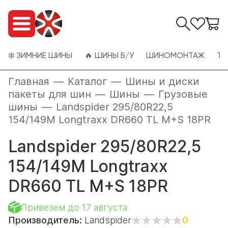
❄️ ЗИМНИЕ ШИНЫ
🔥 ШИНЫ Б/У
ШИНОМОНТАЖ
ТО
Главная
—
Каталог
—
Шины и диски
пакеты для шин
—
Шины
—
Грузовые
шины
—
Landspider 295/80R22,5
154/149M Longtraxx DR660 TL M+S 18PR
Landspider 295/80R22,5
154/149M Longtraxx
DR660 TL M+S 18PR
Привезем до 17 августа
Производитель:
Landspider
0