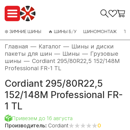
❄️ ЗИМНИЕ ШИНЫ
🔥 ШИНЫ Б/У
ШИНОМОНТАЖ
ТО
Главная
—
Каталог
—
Шины и диски
пакеты для шин
—
Шины
—
Грузовые
шины
—
Cordiant 295/80R22,5 152/148M
Professional FR-1 TL
Cordiant 295/80R22,5
152/148M Professional FR-
1 TL
Привезем до 16 августа
Производитель:
Cordiant
0