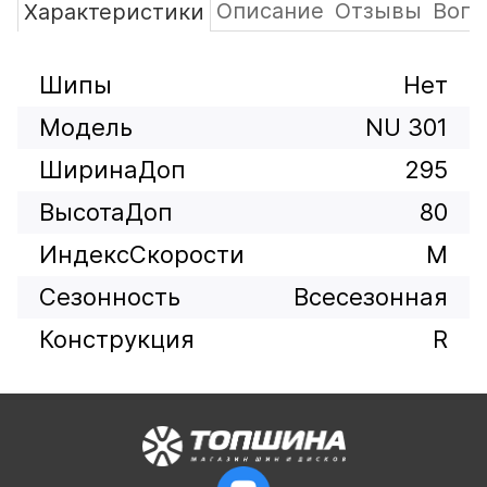
Описание
Отзывы
Вопр
Характеристики
Шипы
Нет
Модель
NU 301
ШиринаДоп
295
ВысотаДоп
80
ИндексСкорости
M
Сезонность
Всесезонная
Конструкция
R