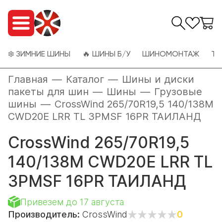
❄️ ЗИМНИЕ ШИНЫ
🔥 ШИНЫ Б/У
ШИНОМОНТАЖ
ТО
Главная
—
Каталог
—
Шины и диски
пакеты для шин
—
Шины
—
Грузовые
шины
—
CrossWind 265/70R19,5 140/138M
CWD20E LRR TL 3PMSF 16PR ТАИЛАНД
CrossWind 265/70R19,5
140/138M CWD20E LRR TL
3PMSF 16PR ТАИЛАНД
Привезем до 17 августа
Производитель:
CrossWind
0