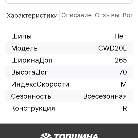
Описание
Отзывы
Вопр
Характеристики
Шипы
Нет
Модель
CWD20E
ШиринаДоп
265
ВысотаДоп
70
ИндексСкорости
M
Сезонность
Всесезонная
Конструкция
R