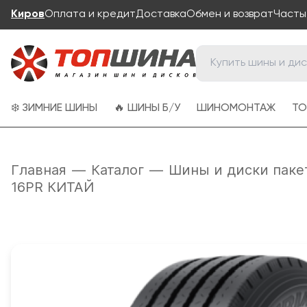
Киров
Оплата и кредит
Доставка
Обмен и возврат
Часты
❄️ ЗИМНИЕ ШИНЫ
🔥 ШИНЫ Б/У
ШИНОМОНТАЖ
ТО
Главная
—
Каталог
—
Шины и диски паке
16PR КИТАЙ