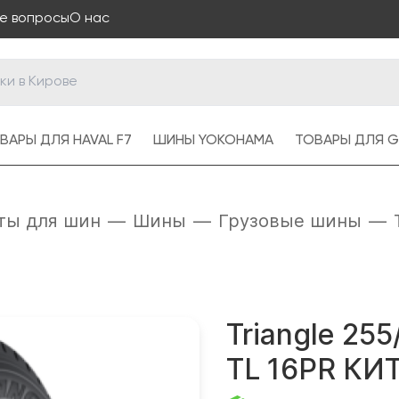
е вопросы
О нас
ВАРЫ ДЛЯ HAVAL F7
ШИНЫ YOKOHAMA
ТОВАРЫ ДЛЯ G
ты для шин
—
Шины
—
Грузовые шины
—
Triangle 25
TL 16PR КИ