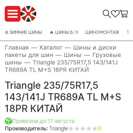
❄️ ЗИМНИЕ ШИНЫ
🔥 ШИНЫ Б/У
ШИНОМОНТАЖ
ТО
Главная
—
Каталог
—
Шины и диски
пакеты для шин
—
Шины
—
Грузовые
шины
—
Triangle 235/75R17,5 143/141J
TR689A TL M+S 18PR КИТАЙ
Triangle 235/75R17,5
143/141J TR689A TL M+S
18PR КИТАЙ
Привезем до 17 августа
Производитель:
Triangle
0