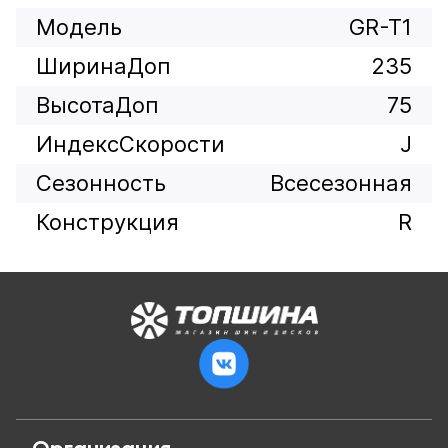
Модель
GR-T1
ШиринаДоп
235
ВысотаДоп
75
ИндексСкорости
J
Сезонность
Всесезонная
Конструкция
R