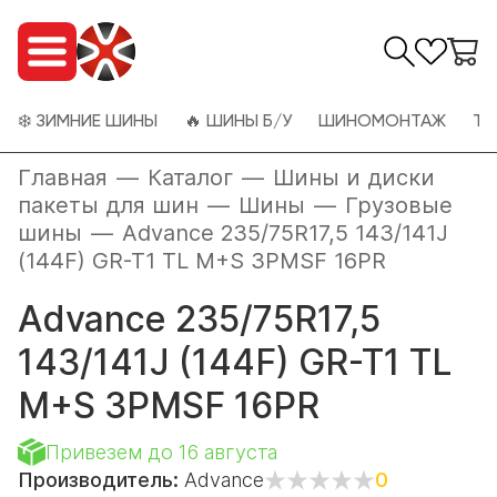
❄️ ЗИМНИЕ ШИНЫ
🔥 ШИНЫ Б/У
ШИНОМОНТАЖ
ТО
Главная
—
Каталог
—
Шины и диски
пакеты для шин
—
Шины
—
Грузовые
шины
—
Advance 235/75R17,5 143/141J
(144F) GR-T1 TL M+S 3PMSF 16PR
Advance 235/75R17,5
143/141J (144F) GR-T1 TL
M+S 3PMSF 16PR
Привезем до 16 августа
Производитель:
Advance
0