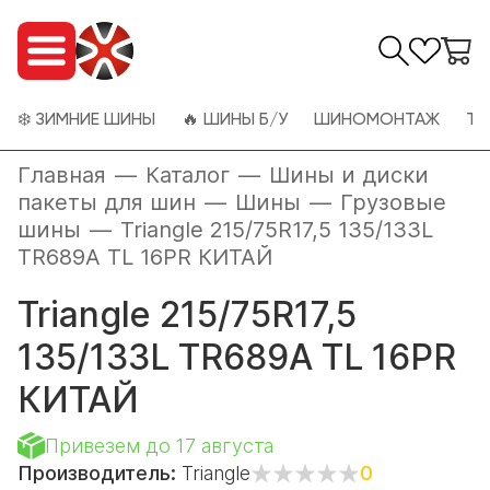
❄️ ЗИМНИЕ ШИНЫ
🔥 ШИНЫ Б/У
ШИНОМОНТАЖ
ТО
Главная
—
Каталог
—
Шины и диски
пакеты для шин
—
Шины
—
Грузовые
шины
—
Triangle 215/75R17,5 135/133L
TR689A TL 16PR КИТАЙ
Triangle 215/75R17,5
135/133L TR689A TL 16PR
КИТАЙ
Привезем до 17 августа
Производитель:
Triangle
0