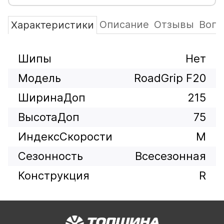
Описание
Отзывы
Вопр
Характеристики
Шипы
Нет
Модель
RoadGrip F20
ШиринаДоп
215
ВысотаДоп
75
ИндексСкорости
M
Сезонность
Всесезонная
Конструкция
R