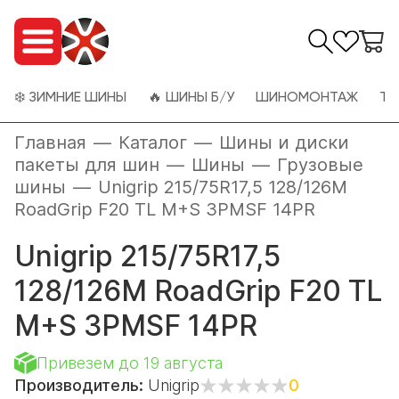
❄️ ЗИМНИЕ ШИНЫ
🔥 ШИНЫ Б/У
ШИНОМОНТАЖ
ТО
Главная
—
Каталог
—
Шины и диски
пакеты для шин
—
Шины
—
Грузовые
шины
—
Unigrip 215/75R17,5 128/126M
RoadGrip F20 TL M+S 3PMSF 14PR
Unigrip 215/75R17,5
128/126M RoadGrip F20 TL
M+S 3PMSF 14PR
Привезем до 19 августа
Производитель:
Unigrip
0