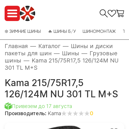
❄️ ЗИМНИЕ ШИНЫ
🔥 ШИНЫ Б/У
ШИНОМОНТАЖ
ТО
Главная
—
Каталог
—
Шины и диски
пакеты для шин
—
Шины
—
Грузовые
шины
—
Kama 215/75R17,5 126/124M NU
301 TL M+S
Kama 215/75R17,5
126/124M NU 301 TL M+S
Привезем до 17 августа
Производитель:
Kama
0