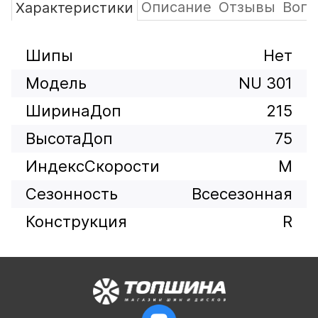
Описание
Отзывы
Вопр
Характеристики
Шипы
Нет
Модель
NU 301
ШиринаДоп
215
ВысотаДоп
75
ИндексСкорости
M
Сезонность
Всесезонная
Конструкция
R