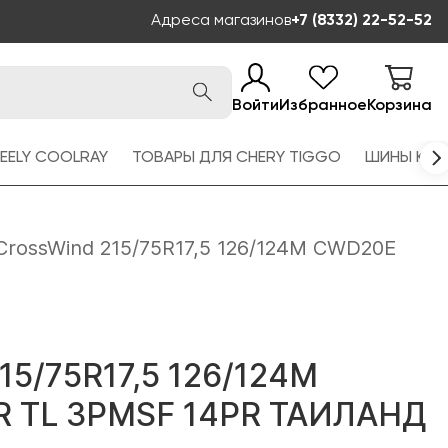
Адреса магазинов
+7 (8332) 22-52-52
Войти
Избранное
Корзина
EELY COOLRAY
ТОВАРЫ ДЛЯ CHERY TIGGO
ШИНЫ KAM
CrossWind 215/75R17,5 126/124M CWD20E
15/75R17,5 126/124M
R TL 3PMSF 14PR ТАИЛАНД