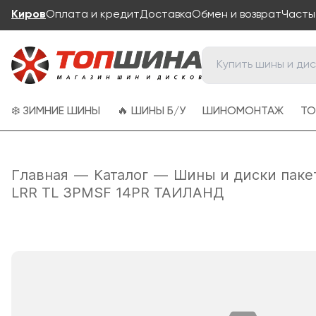
Киров
Оплата и кредит
Доставка
Обмен и возврат
Часты
❄️ ЗИМНИЕ ШИНЫ
🔥 ШИНЫ Б/У
ШИНОМОНТАЖ
ТО
Главная
—
Каталог
—
Шины и диски паке
LRR TL 3PMSF 14PR ТАИЛАНД