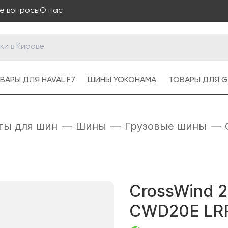
е вопросы
О нас
ВАРЫ ДЛЯ HAVAL F7
ШИНЫ YOKOHAMA
ТОВАРЫ ДЛЯ G
ты для шин
—
Шины
—
Грузовые шины
—
CrossWind 2
CWD20E LR