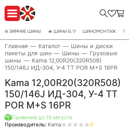
❄️ ЗИМНИЕ ШИНЫ
🔥 ШИНЫ Б/У
ШИНОМОНТАЖ
ТО
Главная
—
Каталог
—
Шины и диски
пакеты для шин
—
Шины
—
Грузовые
шины
—
Kama 12,00R20(320R508)
150/146J ИД-304, У-4 TT POR M+S 16PR
Kama 12,00R20(320R508)
150/146J ИД-304, У-4 TT
POR M+S 16PR
Привезем до 19 августа
Производитель:
Kama
0