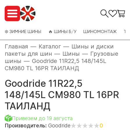
❄️ ЗИМНИЕ ШИНЫ
🔥 ШИНЫ Б/У
ШИНОМОНТАЖ
ТО
Главная
—
Каталог
—
Шины и диски
пакеты для шин
—
Шины
—
Грузовые
шины
—
Goodride 11R22,5 148/145L
CM980 TL 16PR ТАИЛАНД
Goodride 11R22,5
148/145L CM980 TL 16PR
ТАИЛАНД
Привезем до 19 августа
Производитель:
Goodride
0