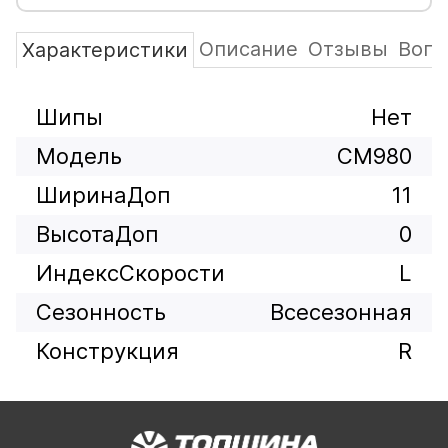
Описание
Отзывы
Вопр
Характеристики
Шипы
Нет
Модель
CM980
ШиринаДоп
11
ВысотаДоп
0
ИндексСкорости
L
Сезонность
Всесезонная
Конструкция
R