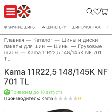
❄️ ЗИМНИЕ ШИНЫ
🔥 ШИНЫ Б/У
ШИНОМОНТАЖ
ТО
Главная
—
Каталог
—
Шины и диски
пакеты для шин
—
Шины
—
Грузовые
шины
—
Kama 11R22,5 148/145K NF 701
TL
Kama 11R22,5 148/145K NF
701 TL
Привезем до 18 августа
Производитель:
Kama
0