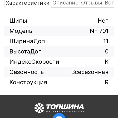
Описание
Отзывы
Вопр
Характеристики
Шипы
Нет
Модель
NF 701
ШиринаДоп
11
ВысотаДоп
0
ИндексСкорости
K
Сезонность
Всесезонная
Конструкция
R