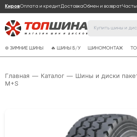
Киров
Оплата и кредит
Доставка
Обмен и возврат
Часты
❄️ ЗИМНИЕ ШИНЫ
🔥 ШИНЫ Б/У
ШИНОМОНТАЖ
ТО
Главная
—
Каталог
—
Шины и диски паке
M+S