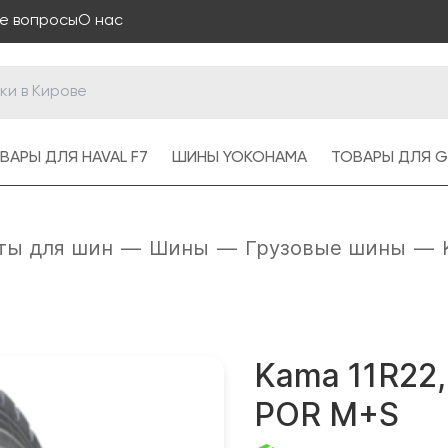
е вопросы
О нас
ВАРЫ ДЛЯ HAVAL F7
ШИНЫ YOKOHAMA
ТОВАРЫ ДЛЯ G
ты для шин
—
Шины
—
Грузовые шины
—
Kama 11R22,
POR M+S