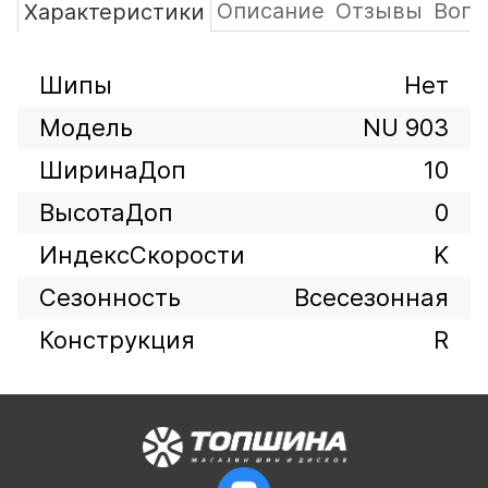
Описание
Отзывы
Вопр
Характеристики
Шипы
Нет
Модель
NU 903
ШиринаДоп
10
ВысотаДоп
0
ИндексСкорости
K
Сезонность
Всесезонная
Конструкция
R