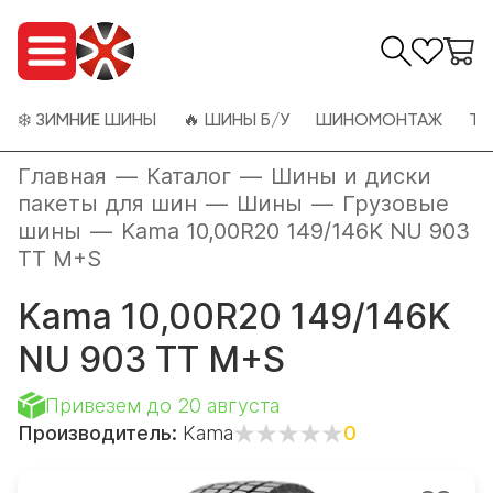
❄️ ЗИМНИЕ ШИНЫ
🔥 ШИНЫ Б/У
ШИНОМОНТАЖ
ТО
Главная
—
Каталог
—
Шины и диски
пакеты для шин
—
Шины
—
Грузовые
шины
—
Kama 10,00R20 149/146K NU 903
TT M+S
Kama 10,00R20 149/146K
NU 903 TT M+S
Привезем до 20 августа
Производитель:
Kama
0