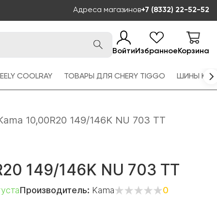
Адреса магазинов
+7 (8332) 22-52-52
Войти
Избранное
Корзина
EELY COOLRAY
ТОВАРЫ ДЛЯ CHERY TIGGO
ШИНЫ KAM
Kama 10,00R20 149/146K NU 703 TT
R20 149/146K NU 703 TT
густа
Производитель:
Kama
0