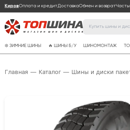
Киров
Оплата и кредит
Доставка
Обмен и возврат
Часты
❄️ ЗИМНИЕ ШИНЫ
🔥 ШИНЫ Б/У
ШИНОМОНТАЖ
ТО
Главная
—
Каталог
—
Шины и диски паке