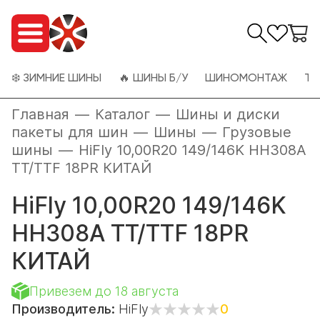
❄️ ЗИМНИЕ ШИНЫ
🔥 ШИНЫ Б/У
ШИНОМОНТАЖ
ТО
Главная
—
Каталог
—
Шины и диски
пакеты для шин
—
Шины
—
Грузовые
шины
—
HiFly 10,00R20 149/146K HH308A
TT/TTF 18PR КИТАЙ
HiFly 10,00R20 149/146K
HH308A TT/TTF 18PR
КИТАЙ
Привезем до 18 августа
Производитель:
HiFly
0