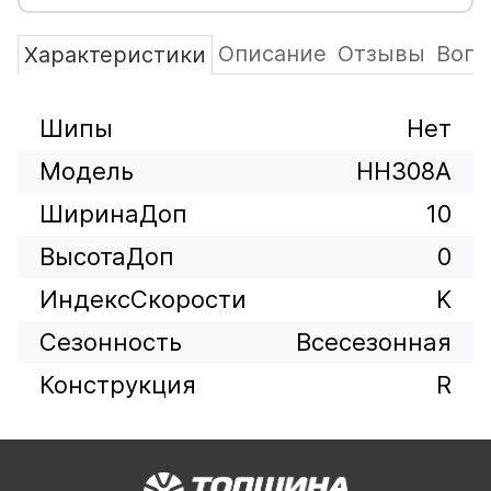
Описание
Отзывы
Вопр
Характеристики
Шипы
Нет
Модель
HH308A
ШиринаДоп
10
ВысотаДоп
0
ИндексСкорости
K
Сезонность
Всесезонная
Конструкция
R