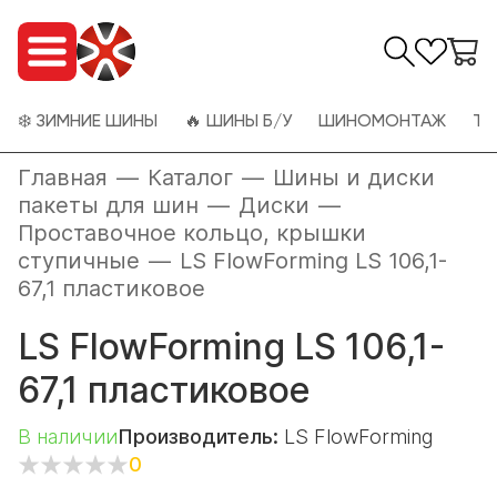
❄️ ЗИМНИЕ ШИНЫ
🔥 ШИНЫ Б/У
ШИНОМОНТАЖ
ТО
Главная
—
Каталог
—
Шины и диски
пакеты для шин
—
Диски
—
Проставочное кольцо, крышки
ступичные
—
LS FlowForming LS 106,1-
67,1 пластиковое
LS FlowForming LS 106,1-
67,1 пластиковое
В наличии
Производитель:
LS FlowForming
0