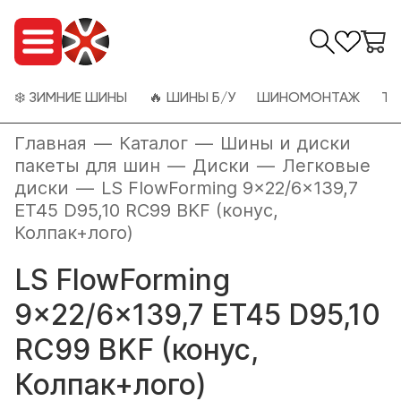
❄️ ЗИМНИЕ ШИНЫ
🔥 ШИНЫ Б/У
ШИНОМОНТАЖ
ТО
Главная
—
Каталог
—
Шины и диски
пакеты для шин
—
Диски
—
Легковые
диски
—
LS FlowForming 9x22/6x139,7
ET45 D95,10 RC99 BKF (конус,
Колпак+лого)
LS FlowForming
9x22/6x139,7 ET45 D95,10
RC99 BKF (конус,
Колпак+лого)