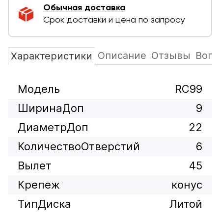
Обычная доставка
Срок доставки и цена по запросу
Описание
Отзывы
Вопр
Характеристики
Модель
RC99
ШиринаДоп
9
ДиаметрДоп
22
КоличествоОтверстий
6
Вылет
45
Крепеж
конус
ТипДиска
Литой