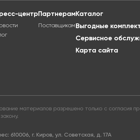
ресс-центр
Партнерам
Каталог
овости
Поставщикам
Выгодные комплек
лог
Сервисное обслуж
Карта сайта
ьзование материалов разрешено только с согласия 
закону.
ес: 610006, г. Киров, ул. Советская, д. 17А