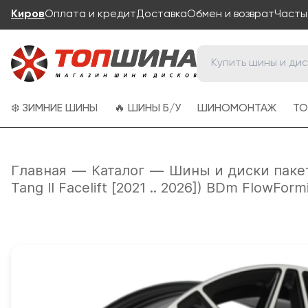
Киров
Оплата и кредит
Доставка
Обмен и возврат
Часты
❄️ ЗИМНИЕ ШИНЫ
🔥 ШИНЫ Б/У
ШИНОМОНТАЖ
ТО
Главная
—
Каталог
—
Шины и диски паке
Tang II Facelift [2021 .. 2026]) BDm FlowForm