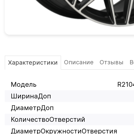
Описание
Отзывы
В
Характеристики
Модель
R2104
ШиринаДоп
ДиаметрДоп
КоличествоОтверстий
ДиаметрОкружностиОтверстия