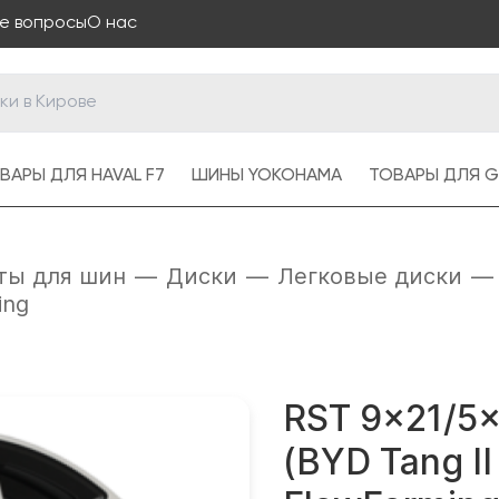
е вопросы
О нас
ВАРЫ ДЛЯ HAVAL F7
ШИНЫ YOKOHAMA
ТОВАРЫ ДЛЯ G
ты для шин
—
Диски
—
Легковые диски
—
ing
RST 9x21/5x
(BYD Tang II