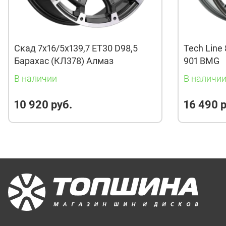
Скад 7x16/5x139,7 ET30 D98,5
Tech Line 
Барахас (КЛ378) Алмаз
901 BMG
В наличии
В наличи
10 920 руб.
16 490 р