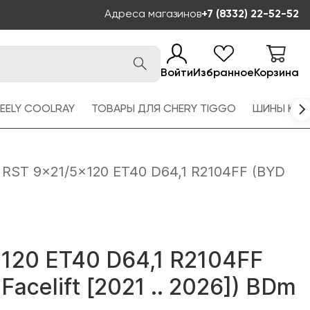
Адреса магазинов
+7 (8332) 22-52-52
Войти
Избранное
Корзина
EELY COOLRAY
ТОВАРЫ ДЛЯ CHERY TIGGO
ШИНЫ KAM
RST 9x21/5x120 ET40 D64,1 R2104FF (BYD
120 ET40 D64,1 R2104FF
 Facelift [2021 .. 2026]) BDm