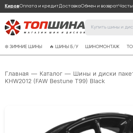
Киров
Оплата и кредит
Доставка
Обмен и возврат
Часты
❄️ ЗИМНИЕ ШИНЫ
🔥 ШИНЫ Б/У
ШИНОМОНТАЖ
ТО
Главная
—
Каталог
—
Шины и диски паке
KHW2012 (FAW Bestune T99) Black