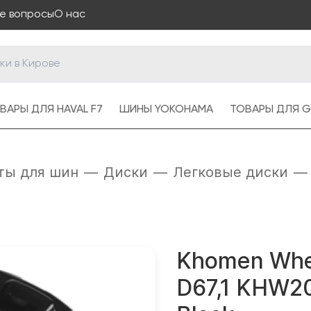
е вопросы
О нас
ВАРЫ ДЛЯ HAVAL F7
ШИНЫ YOKOHAMA
ТОВАРЫ ДЛЯ G
ты для шин
—
Диски
—
Легковые диски
—
Khomen Whe
D67,1 KHW20