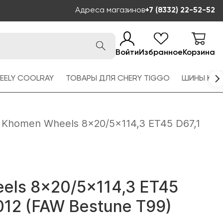
Адреса магазинов
+7 (8332) 22-52-52
Войти
Избранное
Корзина
EELY COOLRAY
ТОВАРЫ ДЛЯ CHERY TIGGO
ШИНЫ KAM
Khomen Wheels 8x20/5x114,3 ET45 D67,1
els 8x20/5x114,3 ET45
12 (FAW Bestune T99)