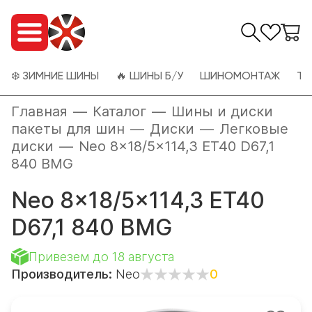
❄️ ЗИМНИЕ ШИНЫ
🔥 ШИНЫ Б/У
ШИНОМОНТАЖ
ТО
Главная
—
Каталог
—
Шины и диски
пакеты для шин
—
Диски
—
Легковые
диски
—
Neo 8x18/5x114,3 ET40 D67,1
840 BMG
Neo 8x18/5x114,3 ET40
D67,1 840 BMG
Привезем до 18 августа
Производитель:
Neo
0