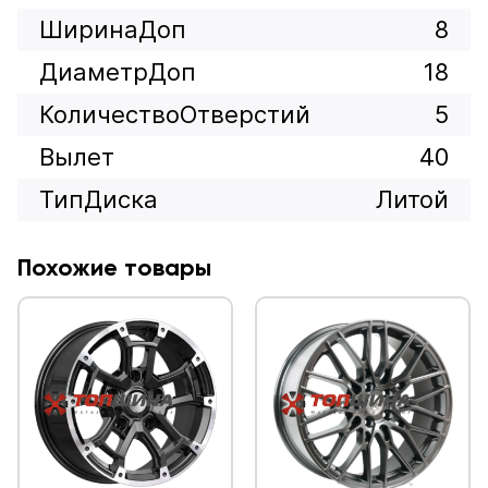
ШиринаДоп
8
ДиаметрДоп
18
КоличествоОтверстий
5
Вылет
40
ТипДиска
Литой
Похожие товары