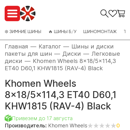
❄️ ЗИМНИЕ ШИНЫ
🔥 ШИНЫ Б/У
ШИНОМОНТАЖ
ТО
Главная
—
Каталог
—
Шины и диски
пакеты для шин
—
Диски
—
Легковые
диски
—
Khomen Wheels 8x18/5x114,3
ET40 D60,1 KHW1815 (RAV-4) Black
Khomen Wheels
8x18/5x114,3 ET40 D60,1
KHW1815 (RAV-4) Black
Привезем до 17 августа
Производитель:
Khomen Wheels
0