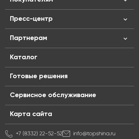
Отзывы
Сертификаты
Личный кабинент
Пресс-центр
Адреса магазинов
Оплата и кредит
Вакансии
Доставка
Новости
Партнерам
Политика конфиденциальности
Обмен и возврат
Блог
Публичная оферта
Частые вопросы
Поставщикам
Каталог
Готовые решения
Сервисное обслуживание
Карта сайта
+7 (8332) 22-52-52
info@topshina.ru