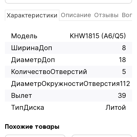
Описание
Отзывы
Вопр
Характеристики
Модель
KHW1815 (A6/Q5)
ШиринаДоп
8
ДиаметрДоп
18
КоличествоОтверстий
5
ДиаметрОкружностиОтверстия
112
Вылет
39
ТипДиска
Литой
Похожие товары