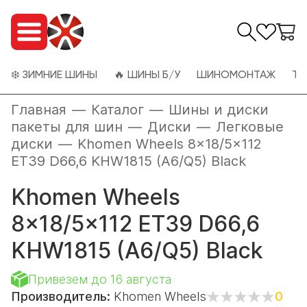
❄️ ЗИМНИЕ ШИНЫ
🔥 ШИНЫ Б/У
ШИНОМОНТАЖ
ТО
Главная
—
Каталог
—
Шины и диски
пакеты для шин
—
Диски
—
Легковые
диски
—
Khomen Wheels 8x18/5x112
ET39 D66,6 KHW1815 (A6/Q5) Black
Khomen Wheels
8x18/5x112 ET39 D66,6
KHW1815 (A6/Q5) Black
Привезем до 16 августа
Производитель:
Khomen Wheels
0