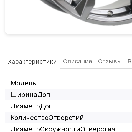
Описание
Отзывы
В
Характеристики
Модель
ШиринаДоп
ДиаметрДоп
КоличествоОтверстий
ДиаметрОкружностиОтверстия