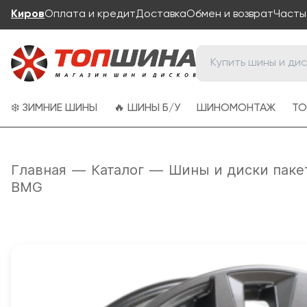
Киров
Оплата и кредит
Доставка
Обмен и возврат
Часты
❄️ ЗИМНИЕ ШИНЫ
🔥 ШИНЫ Б/У
ШИНОМОНТАЖ
ТО
Главная
—
Каталог
—
Шины и диски паке
BMG