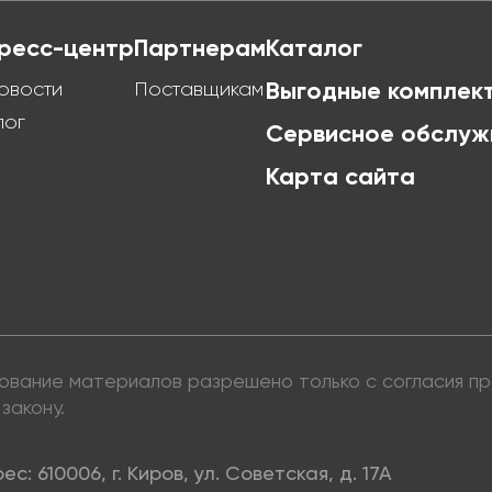
ресс-центр
Партнерам
Каталог
овости
Поставщикам
Выгодные комплек
лог
Сервисное обслуж
Карта сайта
ьзование материалов разрешено только с согласия 
закону.
ес: 610006, г. Киров, ул. Советская, д. 17А