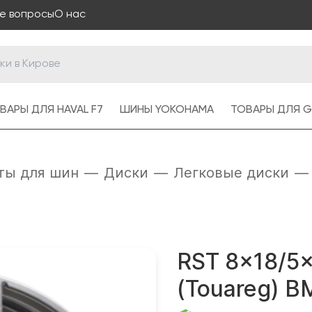
е вопросы
О нас
ВАРЫ ДЛЯ HAVAL F7
ШИНЫ YOKOHAMA
ТОВАРЫ ДЛЯ G
ты для шин
—
Диски
—
Легковые диски
—
RST 8x18/5x
(Touareg) 