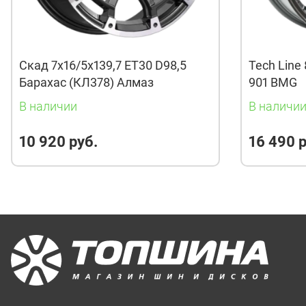
Скад 7x16/5x139,7 ET30 D98,5
Tech Line 
Барахас (КЛ378) Алмаз
901 BMG
В наличии
В наличи
10 920 руб.
16 490 р