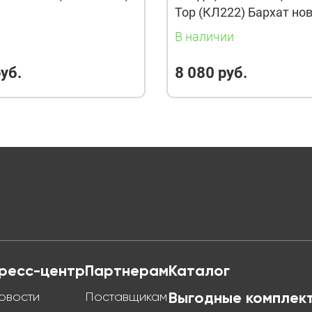
Тор (КЛ222) Бархат но
и
В наличии
уб.
8 080 руб.
ресс-центр
Партнерам
Каталог
овости
Поставщикам
Выгодные комплек