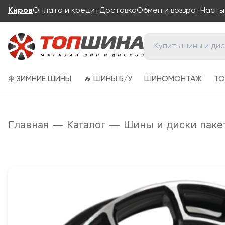
Киров
Оплата и кредит
Доставка
Обмен и возврат
Часты
❄️ ЗИМНИЕ ШИНЫ
🔥 ШИНЫ Б/У
ШИНОМОНТАЖ
ТО
Главная
—
Каталог
—
Шины и диски паке