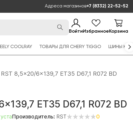
Адреса магазинов
+7 (8332) 22-52-52
Войти
Избранное
Корзина
EELY COOLRAY
ТОВАРЫ ДЛЯ CHERY TIGGO
ШИНЫ KAM
RST 8,5x20/6x139,7 ET35 D67,1 R072 BD
6x139,7 ET35 D67,1 R072 BD
густа
Производитель:
RST
0