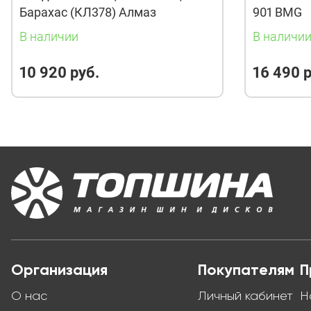
Барахас (КЛ378) Алмаз
901 BMG
В наличии
В наличи
10 920 руб.
16 490 р
Организация
Покупателям
П
О нас
Личный кабинет
Н