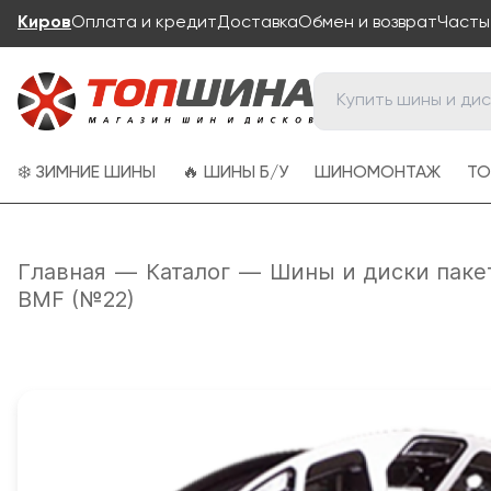
Киров
Оплата и кредит
Доставка
Обмен и возврат
Часты
❄️ ЗИМНИЕ ШИНЫ
🔥 ШИНЫ Б/У
ШИНОМОНТАЖ
ТО
Главная
—
Каталог
—
Шины и диски паке
BMF (№22)