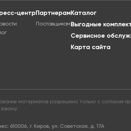
ресс-центр
Партнерам
Каталог
овости
Поставщикам
Выгодные комплек
лог
Сервисное обслуж
Карта сайта
ьзование материалов разрешено только с согласия 
закону.
ес: 610006, г. Киров, ул. Советская, д. 17А