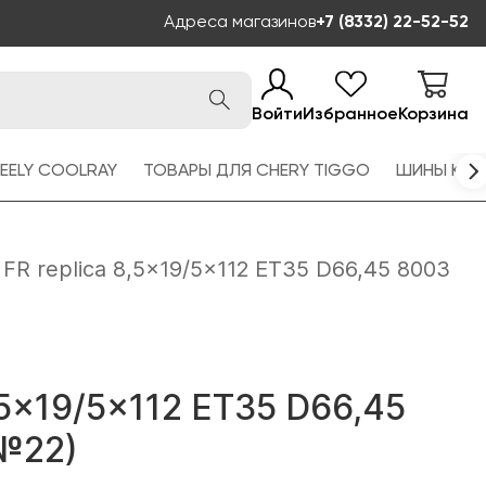
Адреса магазинов
+7 (8332) 22-52-52
Войти
Избранное
Корзина
EELY COOLRAY
ТОВАРЫ ДЛЯ CHERY TIGGO
ШИНЫ KAM
FR replica 8,5x19/5x112 ET35 D66,45 8003
8,5x19/5x112 ET35 D66,45
№22)