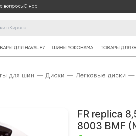
е вопросы
О нас
ВАРЫ ДЛЯ HAVAL F7
ШИНЫ YOKOHAMA
ТОВАРЫ ДЛЯ G
ты для шин
—
Диски
—
Легковые диски
—
FR replica 
8003 BMF (