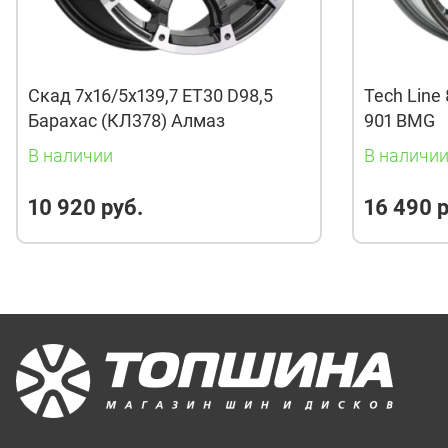
Скад 7x16/5x139,7 ET30 D98,5
Tech Line 
Барахас (КЛ378) Алмаз
901 BMG
В наличии
В наличи
10 920 руб.
16 490 р