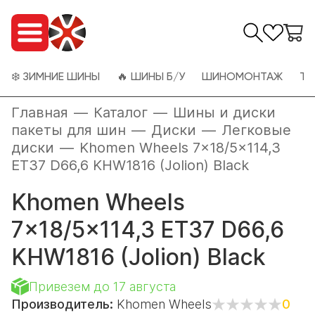
❄️ ЗИМНИЕ ШИНЫ
🔥 ШИНЫ Б/У
ШИНОМОНТАЖ
ТО
Главная
—
Каталог
—
Шины и диски
пакеты для шин
—
Диски
—
Легковые
диски
—
Khomen Wheels 7x18/5x114,3
ET37 D66,6 KHW1816 (Jolion) Black
Khomen Wheels
7x18/5x114,3 ET37 D66,6
KHW1816 (Jolion) Black
Привезем до 17 августа
Производитель:
Khomen Wheels
0