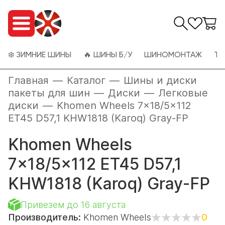
❄️ ЗИМНИЕ ШИНЫ
🔥 ШИНЫ Б/У
ШИНОМОНТАЖ
ТО
Главная
—
Каталог
—
Шины и диски
пакеты для шин
—
Диски
—
Легковые
диски
—
Khomen Wheels 7x18/5x112
ET45 D57,1 KHW1818 (Karoq) Gray-FP
Khomen Wheels
7x18/5x112 ET45 D57,1
KHW1818 (Karoq) Gray-FP
Привезем до 16 августа
Производитель:
Khomen Wheels
0