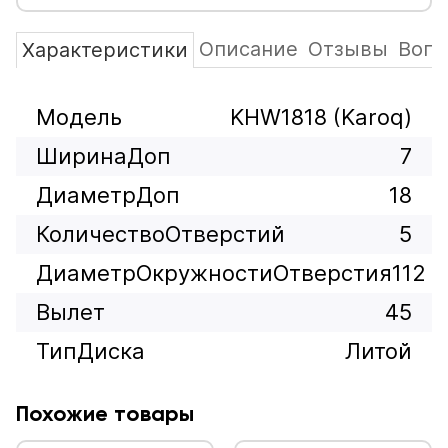
Описание
Отзывы
Вопр
Характеристики
Модель
KHW1818 (Karoq)
ШиринаДоп
7
ДиаметрДоп
18
КоличествоОтверстий
5
ДиаметрОкружностиОтверстия
112
Вылет
45
ТипДиска
Литой
Похожие товары