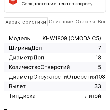
Срок доставки и цена по запросу
Описание
Отзывы
Вопр
Характеристики
Модель
KHW1809 (OMODA C5)
ШиринаДоп
7
ДиаметрДоп
18
КоличествоОтверстий
5
ДиаметрОкружностиОтверстия
108
Вылет
33
ТипДиска
Литой