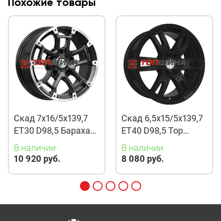
Похожие товары
Скад 7x16/5x139,7
Скад 6,5x15/5x139,7
ET30 D98,5 Барахас
ET40 D98,5 Тор
(КЛ378) Алмаз
(КЛ222) Бархат
В наличии
В наличии
новый
10 920 руб.
8 080 руб.