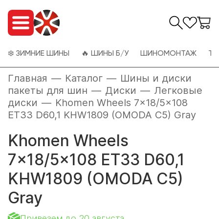
❄️ ЗИМНИЕ ШИНЫ
🔥 ШИНЫ Б/У
ШИНОМОНТАЖ
ТО
Главная
—
Каталог
—
Шины и диски
пакеты для шин
—
Диски
—
Легковые
диски
—
Khomen Wheels 7x18/5x108
ET33 D60,1 KHW1809 (OMODA C5) Gray
Khomen Wheels
7x18/5x108 ET33 D60,1
KHW1809 (OMODA C5)
Gray
Привезем до 20 августа