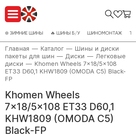
❄️ ЗИМНИЕ ШИНЫ
🔥 ШИНЫ Б/У
ШИНОМОНТАЖ
ТО
Главная
—
Каталог
—
Шины и диски
пакеты для шин
—
Диски
—
Легковые
диски
—
Khomen Wheels 7x18/5x108
ET33 D60,1 KHW1809 (OMODA C5) Black-
FP
Khomen Wheels
7x18/5x108 ET33 D60,1
KHW1809 (OMODA C5)
Black-FP