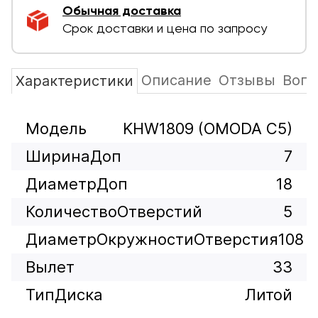
Обычная доставка
Срок доставки и цена по запросу
Описание
Отзывы
Вопр
Характеристики
Модель
KHW1809 (OMODA C5)
ШиринаДоп
7
ДиаметрДоп
18
КоличествоОтверстий
5
ДиаметрОкружностиОтверстия
108
Вылет
33
ТипДиска
Литой