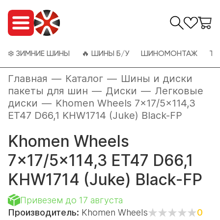
❄️ ЗИМНИЕ ШИНЫ
🔥 ШИНЫ Б/У
ШИНОМОНТАЖ
ТО
Главная
—
Каталог
—
Шины и диски
пакеты для шин
—
Диски
—
Легковые
диски
—
Khomen Wheels 7x17/5x114,3
ET47 D66,1 KHW1714 (Juke) Black-FP
Khomen Wheels
7x17/5x114,3 ET47 D66,1
KHW1714 (Juke) Black-FP
Привезем до 17 августа
Производитель:
Khomen Wheels
0