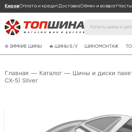
Киров
Оплата и кредит
Доставка
Обмен и возврат
Часты
❄️ ЗИМНИЕ ШИНЫ
🔥 ШИНЫ Б/У
ШИНОМОНТАЖ
ТО
Главная
—
Каталог
—
Шины и диски паке
CX-5) Silver