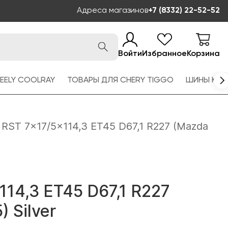
Адреса магазинов
+7 (8332) 22-52-52
Войти
Избранное
Корзина
EELY COOLRAY
ТОВАРЫ ДЛЯ CHERY TIGGO
ШИНЫ KAM
RST 7x17/5x114,3 ET45 D67,1 R227 (Mazda
114,3 ET45 D67,1 R227
 Silver