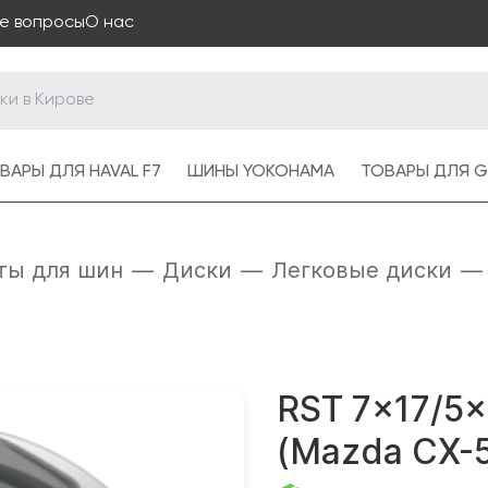
е вопросы
О нас
ВАРЫ ДЛЯ HAVAL F7
ШИНЫ YOKOHAMA
ТОВАРЫ ДЛЯ G
ты для шин
—
Диски
—
Легковые диски
—
RST 7x17/5x
(Mazda CX-5)