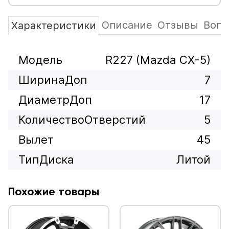
Описание
Отзывы
Вопр
Характеристики
Модель
R227 (Mazda CX-5)
ШиринаДоп
7
ДиаметрДоп
17
КоличествоОтверстий
5
Вылет
45
ТипДиска
Литой
Похожие товары