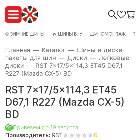
❄️ ЗИМНИЕ ШИНЫ
🔥 ШИНЫ Б/У
ШИНОМОНТАЖ
ТО
Главная
—
Каталог
—
Шины и диски
пакеты для шин
—
Диски
—
Легковые
диски
—
RST 7x17/5x114,3 ET45 D67,1
R227 (Mazda CX-5) BD
RST 7x17/5x114,3 ET45
D67,1 R227 (Mazda CX-5)
BD
Привезем до 19 августа
Производитель:
RST
0