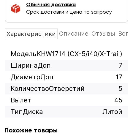
Обычная доставка
Срок доставки и цена по запросу
Описание
Отзывы
Вопр
Характеристики
Модель
KHW1714 (CX-5/i40/X-Trail)
ШиринаДоп
7
ДиаметрДоп
17
КоличествоОтверстий
5
Вылет
45
ТипДиска
Литой
Похожие товары