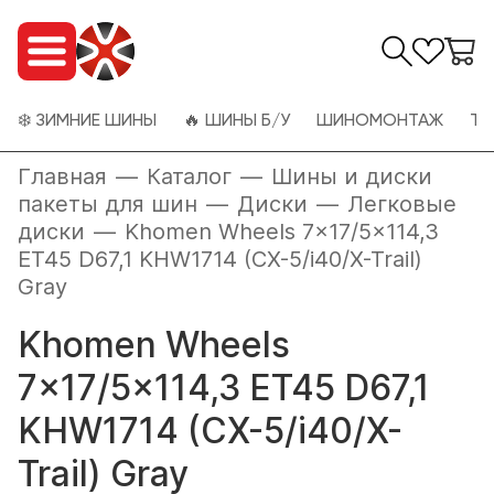
❄️ ЗИМНИЕ ШИНЫ
🔥 ШИНЫ Б/У
ШИНОМОНТАЖ
ТО
Главная
—
Каталог
—
Шины и диски
пакеты для шин
—
Диски
—
Легковые
диски
—
Khomen Wheels 7x17/5x114,3
ET45 D67,1 KHW1714 (CX-5/i40/X-Trail)
Gray
Khomen Wheels
7x17/5x114,3 ET45 D67,1
KHW1714 (CX-5/i40/X-
Trail) Gray