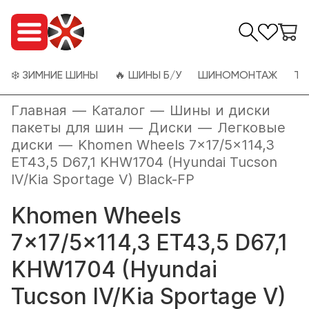
❄️ ЗИМНИЕ ШИНЫ
🔥 ШИНЫ Б/У
ШИНОМОНТАЖ
ТО
Главная
—
Каталог
—
Шины и диски
пакеты для шин
—
Диски
—
Легковые
диски
—
Khomen Wheels 7x17/5x114,3
ET43,5 D67,1 KHW1704 (Hyundai Tucson
IV/Kia Sportage V) Black-FP
Khomen Wheels
7x17/5x114,3 ET43,5 D67,1
KHW1704 (Hyundai
Tucson IV/Kia Sportage V)