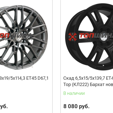
8x19/5x114,3 ET45 D67,1
Скад 6,5x15/5x139,7 ET
Тор (КЛ222) Бархат но
и
В наличии
уб.
8 080 руб.