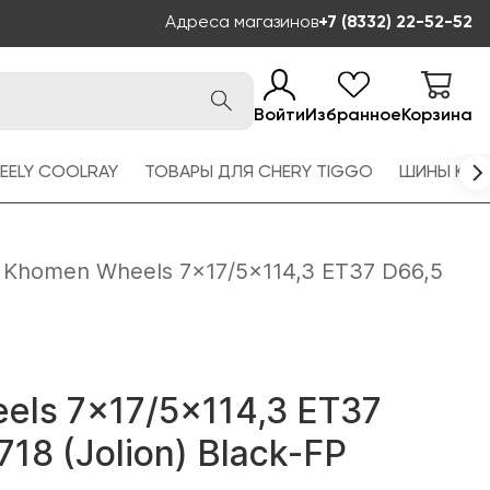
Адреса магазинов
+7 (8332) 22-52-52
Войти
Избранное
Корзина
EELY COOLRAY
ТОВАРЫ ДЛЯ CHERY TIGGO
ШИНЫ KAM
Khomen Wheels 7x17/5x114,3 ET37 D66,5
ls 7x17/5x114,3 ET37
18 (Jolion) Black-FP