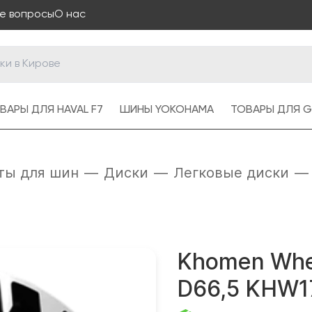
е вопросы
О нас
ВАРЫ ДЛЯ HAVAL F7
ШИНЫ YOKOHAMA
ТОВАРЫ ДЛЯ G
ты для шин
—
Диски
—
Легковые диски
—
Khomen Whee
D66,5 KHW17