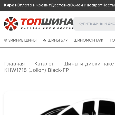
Киров
Оплата и кредит
Доставка
Обмен и возврат
Часты
❄️ ЗИМНИЕ ШИНЫ
🔥 ШИНЫ Б/У
ШИНОМОНТАЖ
ТО
Главная
—
Каталог
—
Шины и диски паке
KHW1718 (Jolion) Black-FP