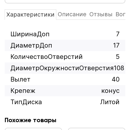
Описание
Отзывы
Вопр
Характеристики
ШиринаДоп
7
ДиаметрДоп
17
КоличествоОтверстий
5
ДиаметрОкружностиОтверстия
108
Вылет
40
Крепеж
конус
ТипДиска
Литой
Похожие товары