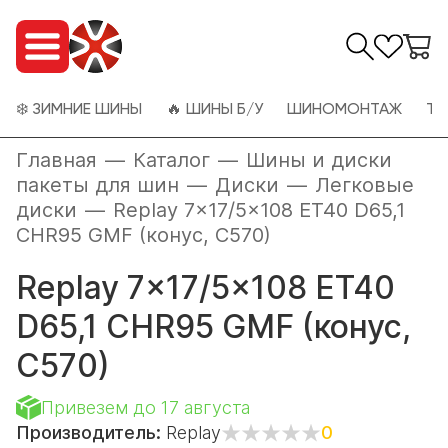
❄️ ЗИМНИЕ ШИНЫ
🔥 ШИНЫ Б/У
ШИНОМОНТАЖ
ТО
Главная
—
Каталог
—
Шины и диски
пакеты для шин
—
Диски
—
Легковые
диски
—
Replay 7x17/5x108 ET40 D65,1
CHR95 GMF (конус, C570)
Replay 7x17/5x108 ET40
D65,1 CHR95 GMF (конус,
C570)
Привезем до 17 августа
Производитель:
Replay
0