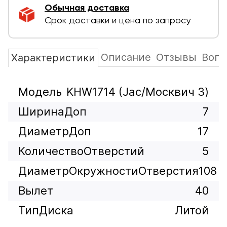
Обычная доставка
Срок доставки и цена по запросу
Описание
Отзывы
Вопр
Характеристики
Модель
KHW1714 (Jac/Москвич 3)
ШиринаДоп
7
ДиаметрДоп
17
КоличествоОтверстий
5
ДиаметрОкружностиОтверстия
108
Вылет
40
ТипДиска
Литой