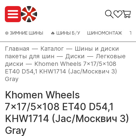
❄️ ЗИМНИЕ ШИНЫ
🔥 ШИНЫ Б/У
ШИНОМОНТАЖ
ТО
Главная
—
Каталог
—
Шины и диски
пакеты для шин
—
Диски
—
Легковые
диски
—
Khomen Wheels 7x17/5x108
ET40 D54,1 KHW1714 (Jac/Москвич 3)
Gray
Khomen Wheels
7x17/5x108 ET40 D54,1
KHW1714 (Jac/Москвич 3)
Gray