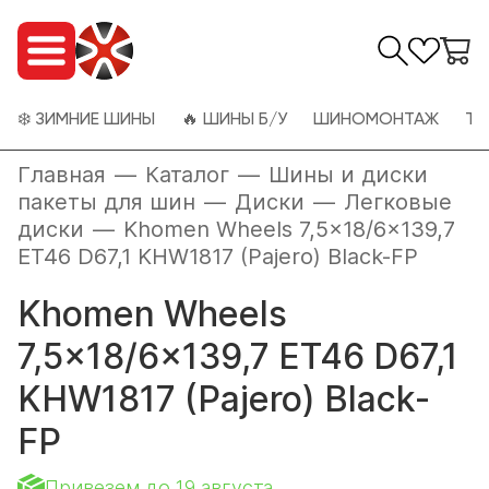
❄️ ЗИМНИЕ ШИНЫ
🔥 ШИНЫ Б/У
ШИНОМОНТАЖ
ТО
Главная
—
Каталог
—
Шины и диски
пакеты для шин
—
Диски
—
Легковые
диски
—
Khomen Wheels 7,5x18/6x139,7
ET46 D67,1 KHW1817 (Pajero) Black-FP
Khomen Wheels
7,5x18/6x139,7 ET46 D67,1
KHW1817 (Pajero) Black-
FP
Привезем до 19 августа