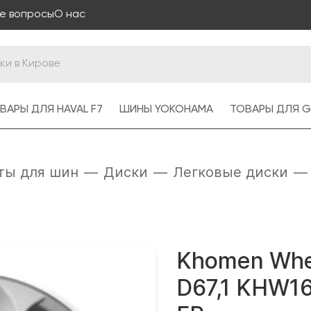
е вопросы
О нас
ВАРЫ ДЛЯ HAVAL F7
ШИНЫ YOKOHAMA
ТОВАРЫ ДЛЯ G
ты для шин
—
Диски
—
Легковые диски
—
Khomen Whe
D67,1 KHW160