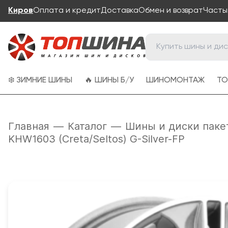
Киров
Оплата и кредит
Доставка
Обмен и возврат
Часты
❄️ ЗИМНИЕ ШИНЫ
🔥 ШИНЫ Б/У
ШИНОМОНТАЖ
ТО
Главная
—
Каталог
—
Шины и диски паке
KHW1603 (Creta/Seltos) G-Silver-FP