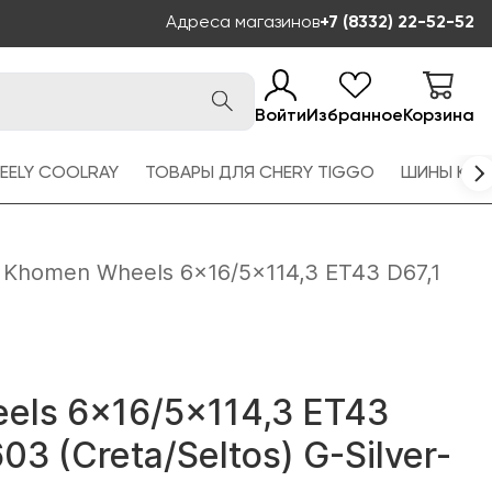
Адреса магазинов
+7 (8332) 22-52-52
Войти
Избранное
Корзина
EELY COOLRAY
ТОВАРЫ ДЛЯ CHERY TIGGO
ШИНЫ KAM
Khomen Wheels 6x16/5x114,3 ET43 D67,1
els 6x16/5x114,3 ET43
3 (Creta/Seltos) G-Silver-