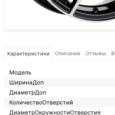
Описание
Отзывы
В
Характеристики
Модель
ШиринаДоп
ДиаметрДоп
КоличествоОтверстий
ДиаметрОкружностиОтверстия