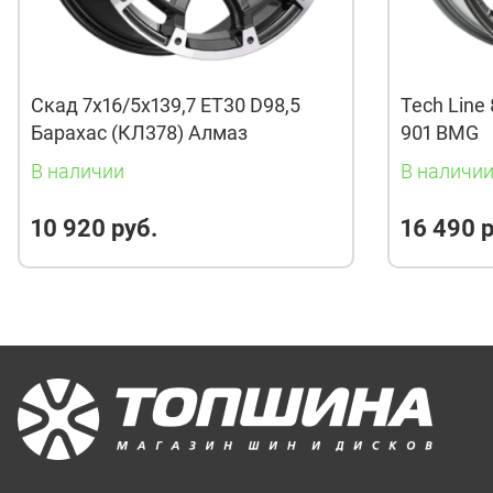
Скад 7x16/5x139,7 ET30 D98,5
Tech Line 
Барахас (КЛ378) Алмаз
901 BMG
В наличии
В наличи
10 920 руб.
16 490 р