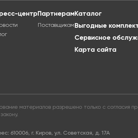
ресс-центр
Партнерам
Каталог
овости
Поставщикам
Выгодные комплек
лог
Сервисное обслуж
Карта сайта
ьзование материалов разрешено только с согласия 
закону.
ес: 610006, г. Киров, ул. Советская, д. 17А