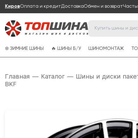
Киров
Оплата и кредит
Доставка
Обмен и возврат
Часты
❄️ ЗИМНИЕ ШИНЫ
🔥 ШИНЫ Б/У
ШИНОМОНТАЖ
ТО
Главная
—
Каталог
—
Шины и диски паке
BKF