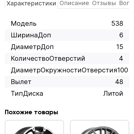
Описание
Отзывы
Вопр
Характеристики
Модель
538
ШиринаДоп
6
ДиаметрДоп
15
КоличествоОтверстий
4
ДиаметрОкружностиОтверстия
100
Вылет
48
ТипДиска
Литой
Похожие товары