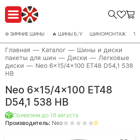
❄️ ЗИМНИЕ ШИНЫ
🔥 ШИНЫ Б/У
ШИНОМОНТАЖ
ТО
Главная
—
Каталог
—
Шины и диски
пакеты для шин
—
Диски
—
Легковые
диски
—
Neo 6x15/4x100 ET48 D54,1 538
HB
Neo 6x15/4x100 ET48
D54,1 538 HB
Привезем до 18 августа
Производитель:
Neo
0