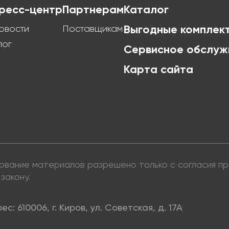
ресс-центр
Партнерам
Каталог
овости
Поставщикам
Выгодные комплек
лог
Сервисное обслуж
Карта сайта
ьзование материалов разрешено только с согласия 
закону.
ес: 610006, г. Киров, ул. Советская, д. 17А