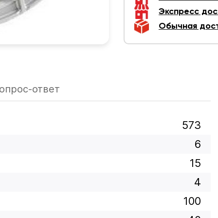
Экспресс дос
Обычная дос
опрос-ответ
573
6
15
4
100