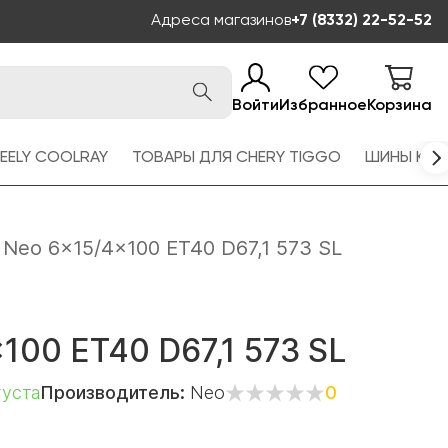
Адреса магазинов
+7 (8332) 22-52-52
Войти
Избранное
Корзина
EELY COOLRAY
ТОВАРЫ ДЛЯ CHERY TIGGO
ШИНЫ KAM
Neo 6x15/4x100 ET40 D67,1 573 SL
100 ET40 D67,1 573 SL
густа
Производитель:
Neo
0