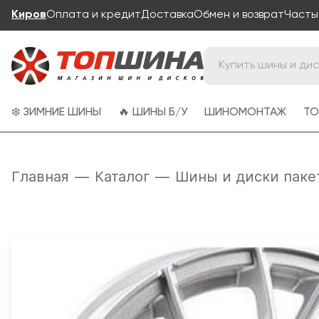
Киров
Оплата и кредит
Доставка
Обмен и возврат
Часты
❄️ ЗИМНИЕ ШИНЫ
🔥 ШИНЫ Б/У
ШИНОМОНТАЖ
ТО
Главная
—
Каталог
—
Шины и диски паке