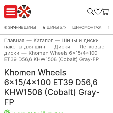
❄️ ЗИМНИЕ ШИНЫ
🔥 ШИНЫ Б/У
ШИНОМОНТАЖ
ТО
Главная
—
Каталог
—
Шины и диски
пакеты для шин
—
Диски
—
Легковые
диски
—
Khomen Wheels 6x15/4x100
ET39 D56,6 KHW1508 (Cobalt) Gray-FP
Khomen Wheels
6x15/4x100 ET39 D56,6
KHW1508 (Cobalt) Gray-
FP
Привезем до 18 августа