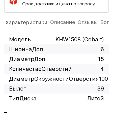
Срок доставки и цена по запросу
Описание
Отзывы
Вопр
Характеристики
Модель
KHW1508 (Cobalt)
ШиринаДоп
6
ДиаметрДоп
15
КоличествоОтверстий
4
ДиаметрОкружностиОтверстия
100
Вылет
39
ТипДиска
Литой